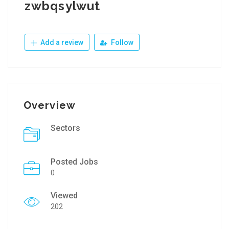
zwbqsylwut
Add a review
Follow
Overview
Sectors
Posted Jobs
0
Viewed
202