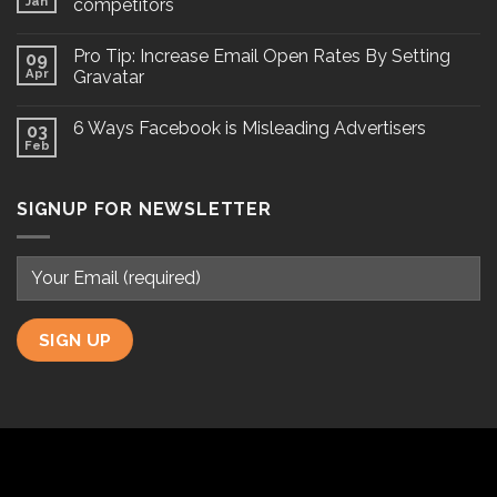
Jan
competitors
Pro Tip: Increase Email Open Rates By Setting
09
Apr
Gravatar
6 Ways Facebook is Misleading Advertisers
03
Feb
SIGNUP FOR NEWSLETTER