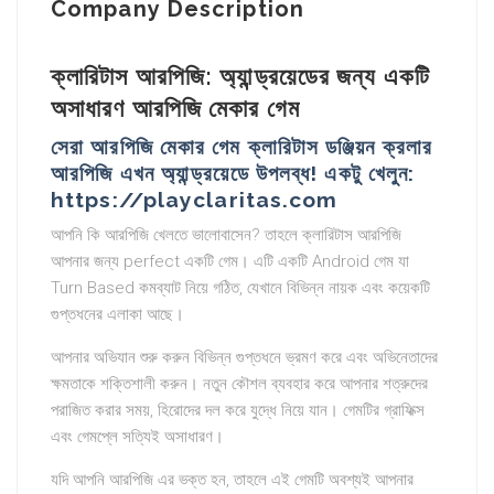
Company Description
ক্লারিটাস আরপিজি: অ্যান্ড্রয়েডের জন্য একটি
অসাধারণ আরপিজি মেকার গেম
সেরা আরপিজি মেকার গেম ক্লারিটাস ডঞ্জিয়ন ক্রলার
আরপিজি এখন অ্যান্ড্রয়েডে উপলব্ধ! একটু খেলুন:
https://playclaritas.com
আপনি কি আরপিজি খেলতে ভালোবাসেন? তাহলে ক্লারিটাস আরপিজি
আপনার জন্য perfect একটি গেম। এটি একটি Android গেম যা
Turn Based কমব্যাট নিয়ে গঠিত, যেখানে বিভিন্ন নায়ক এবং কয়েকটি
গুপ্তধনের এলাকা আছে।
আপনার অভিযান শুরু করুন বিভিন্ন গুপ্তধনে ভ্রমণ করে এবং অভিনেতাদের
ক্ষমতাকে শক্তিশালী করুন। নতুন কৌশল ব্যবহার করে আপনার শত্রুদের
পরাজিত করার সময়, হিরোদের দল করে যুদ্ধে নিয়ে যান। গেমটির গ্রাফিক্স
এবং গেমপ্লে সত্যিই অসাধারণ।
যদি আপনি আরপিজি এর ভক্ত হন, তাহলে এই গেমটি অবশ্যই আপনার