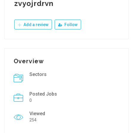
zvyojrdrvn
Add a review
Follow
Overview
Sectors
Posted Jobs
0
Viewed
254