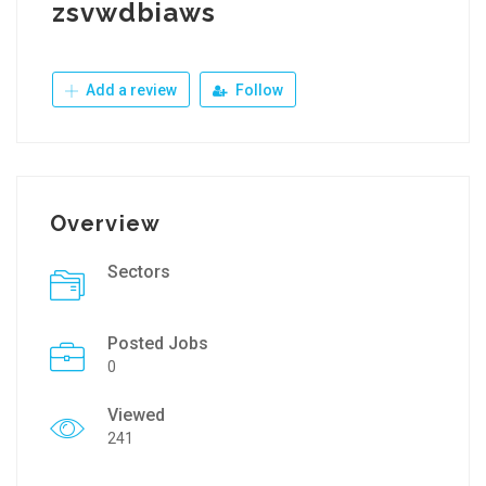
zsvwdbiaws
Add a review
Follow
Overview
Sectors
Posted Jobs
0
Viewed
241