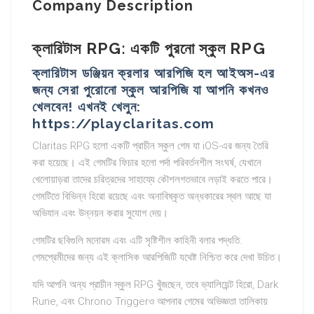
Company Description
ক্লারিটাস RPG: একটি পুরনো স্কুল RPG
ক্লারিটাস ডঞ্জিয়ন ক্রলার আরপিজি হল আইঅস-এর
জন্য সেরা পুরোনো স্কুল আরপিজি যা আপনি কখনও
খেলবেন! এখনই খেলুন:
https://playclaritas.com
Claritas RPG হলো একটি প্রাচীন স্কুল গেম যা iOS-এর জন্য তৈরি
করা হয়েছে। এই গেমটির ফিচার হলো পর্দা পরিবর্তনশীল সংঘর্ষ, যেখানে
খেলোয়াড়রা তাদের চরিত্রদের সাহায্যে কৌশলগতভাবে লড়াই করতে পারে।
গেমটিতে বিভিন্ন হিরো রয়েছে এবং অনাবিষ্কৃত অন্ধকারের স্থল আছে যা
অভিযান এবং উন্নয়ন করার সুযোগ দেয়।
গেমটির ছবিগুলি মনোরম এবং এটি সৃষ্টিশীল কাহিনী বলার পদ্ধতি.
গেমপ্রেমীদের জন্য এই ক্লাসিক আরপিজিটি যথেষ্ট নিশ্চিত করে দেখা উচিত।
যদি আপনি অন্য প্রাচীন স্কুল RPG খুঁজছেন, তবে ভ্যালিয়েন্ট হিরো, Dark
Rune, এবং Chrono Triggerও আপনার গেমের অভিজ্ঞতা তালিকায়