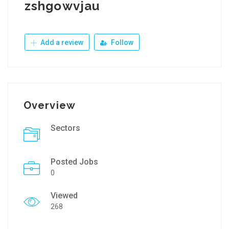
zshgowvjau
Add a review
Follow
Overview
Sectors
Posted Jobs
0
Viewed
268