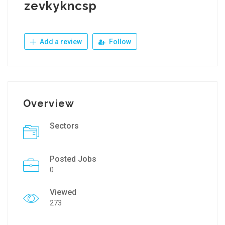
zevkykncsp
Add a review
Follow
Overview
Sectors
Posted Jobs
0
Viewed
273