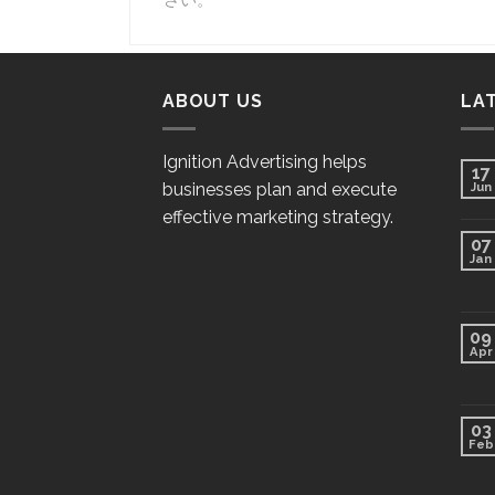
さい。
ABOUT US
LA
Ignition Advertising helps
17
businesses plan and execute
Jun
effective marketing strategy.
07
Jan
09
Apr
03
Feb