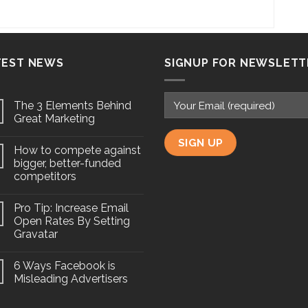
TEST NEWS
SIGNUP FOR NEWSLETT
The 3 Elements Behind
Great Marketing
How to compete against
bigger, better-funded
competitors
Pro Tip: Increase Email
Open Rates By Setting
Gravatar
6 Ways Facebook is
Misleading Advertisers