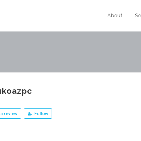
About
Se
ukoazpc
a review
Follow