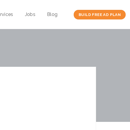
rvices
Jobs
Blog
BUILD FREE AD PLAN