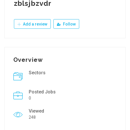
zblsjbzvdr
Add a review
Follow
Overview
Sectors
Posted Jobs
0
Viewed
248