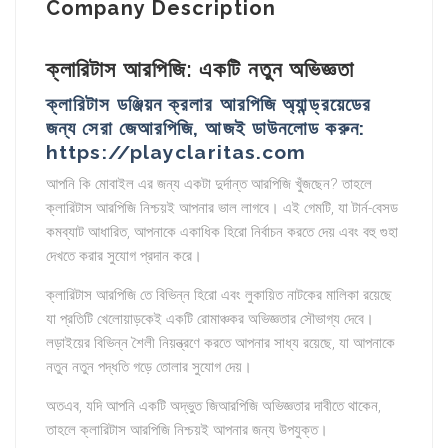
Company Description
ক্লারিটাস আরপিজি: একটি নতুন অভিজ্ঞতা
ক্লারিটাস ডঞ্জিয়ন ক্রলার আরপিজি অ্যান্ড্রয়েডের
জন্য সেরা জেআরপিজি, আজই ডাউনলোড করুন:
https://playclaritas.com
আপনি কি মোবাইল এর জন্য একটা দুর্দান্ত আরপিজি খুঁজছেন? তাহলে
ক্লারিটাস আরপিজি নিশ্চয়ই আপনার ভাল লাগবে। এই গেমটি, যা টার্ন-বেসড
কমব্যাট আধারিত, আপনাকে একাধিক হিরো নির্বাচন করতে দেয় এবং বহু গুহা
দেখতে করার সুযোগ প্রদান করে।
ক্লারিটাস আরপিজি তে বিভিন্ন হিরো এবং লুকায়িত নাটকের মালিকা রয়েছে
যা প্রতিটি খেলোয়াড়কেই একটি রোমাঞ্চকর অভিজ্ঞতার সৌভাগ্য দেবে।
লড়াইয়ের বিভিন্ন শৈলী নিয়ন্ত্রণে করতে আপনার সাধ্য রয়েছে, যা আপনাকে
নতুন নতুন পদ্ধতি গড়ে তোলার সুযোগ দেয়।
অতএব, যদি আপনি একটি অদ্ভুত জিআরপিজি অভিজ্ঞতার দাবীতে থাকেন,
তাহলে ক্লারিটাস আরপিজি নিশ্চয়ই আপনার জন্য উপযুক্ত।