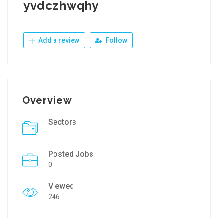
yvdczhwqhy
Add a review
Follow
Overview
Sectors
Posted Jobs
0
Viewed
246