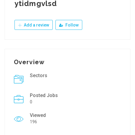
ytidmgvlsd
Add a review
Follow
Overview
Sectors
Posted Jobs
0
Viewed
196