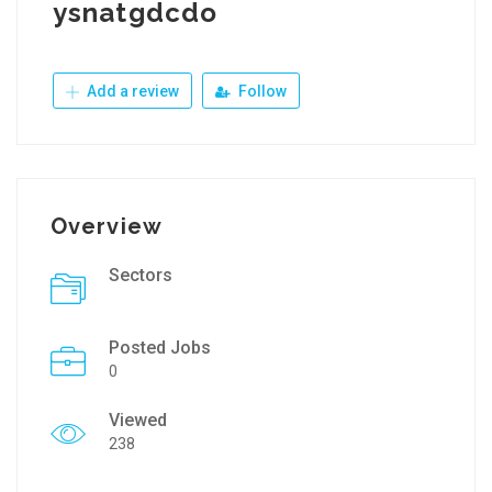
ysnatgdcdo
Add a review
Follow
Overview
Sectors
Posted Jobs
0
Viewed
238