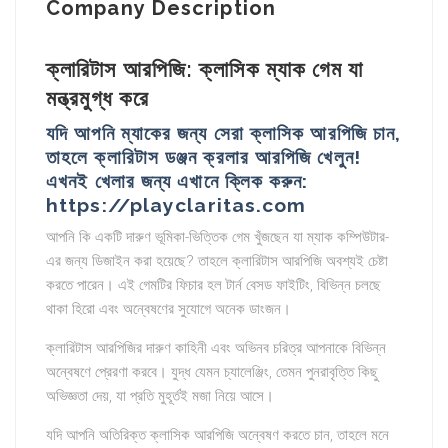
Company Description
ক্লারিটাস আরপিজি: ক্লাসিক ম্যাক গেম যা
মন্ত্রমুগ্ধ করে
যদি আপনি ম্যাকের জন্য সেরা ক্লাসিক আরপিজি চান,
তাহলে ক্লারিটাস ডঞ্জন ক্রলার আরপিজি খেলুন!
এখনই খেলার জন্য এখানে ক্লিক করুন:
https://playclaritas.com
আপনি কি একটি দারুণ ভূমিকা-ভিত্তিক গেম খুঁজছেন যা ম্যাক কম্পিউটার-
এর জন্য ডিজাইন করা হয়েছে? তাহলে ক্লারিটাস আরপিজি অবশ্যই চেষ্টা
করতে পারেন। এই গেমটির ফিচার হল টার্ন বেসড ফাইটিং, বিভিন্ন চলছে
থাকা হিরো এবং অন্বেষণের সুযোগে অনেক ডাংজন।
ক্লারিটাস আরপিজির দারুণ কাহিনী এবং অভিনব চরিত্র আপনাকে বিভিন্ন
অন্বেষণে প্রেরণা করবে। যুদ্ধ যেমন চ্যালেঞ্জিং, তেমন পুনরাবৃত্তি কিছু
অভিজ্ঞতা দেয়, যা প্রতি মুহূর্তই মজা নিয়ে আসে।
যদি আপনি অতিরিক্ত ক্লাসিক আরপিজি অন্বেষণ করতে চান, তাহলে মনে