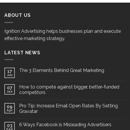
ABOUT US
Ignition Advertising helps businesses plan and execute
effective marketing strategy.
LATEST NEWS
The 3 Elements Behind Great Marketing
17
Jun
How to compete against bigger, better-funded
07
Jan
competitors
Pro Tip: Increase Email Open Rates By Setting
09
Apr
Gravatar
6 Ways Facebook is Misleading Advertisers
03
Feb