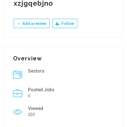
xzjgqebjno
Add a review
Follow
Overview
Sectors
Posted Jobs
0
Viewed
203