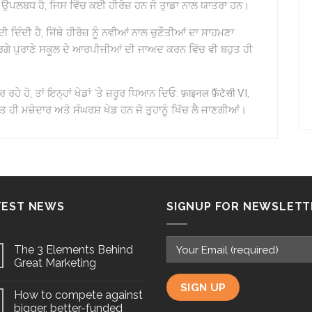
 ਉਪਲਬਧ ਹੈ, ਜਿਸ ਵਿੱਚ ਕਈ ਹੀਰੋਜ਼ ਹਨ ਜੋ ਤੁਾਡਾ ਨਾਲ ਯਾਤਰਾ ਹਨ।
 ਦਿੰਦੀ ਹੈ, ਜਿੱਥੇ ਹੀਰੋਜ਼ ਨੂੰ ਨਵੀਆਂ ਨਾਲ ਚੁਣੌਤੀਆਂ ਦਾ ਸਾਹਮਣਾ
ਵਰਗੇ ਪੁਰਾਣੇ ਸਕੂਲ ਦੇ ਆਰਪੀਜੀਆਂ ਦੀ ਜਾਅਦ ਕਰਨ ਵਿੱਚ ਵੀ ਬਹੁਤ ਹੀ
ੇ ਹੋ, ਤਾਂ ਇਨ੍ਹਾਂ ਖੇਡਾਂ ‘ਤੇ ਜ਼ਰੂਰ ਧਿਆਨ ਦਿਓ:
फ़ाइनल फ़ैंटेसी VI
,
ਤ ਹੀ ਮਜ਼ੇਦਾਰ ਅਤੇ ਸੰਘਰਸ਼ ਖੇਡ ਹਨ ਜੋ ਤੁਹਾਨੂੰ ਖਿੱਚ ਲੈ ਜਾਣਗੀਆਂ।
TEST NEWS
SIGNUP FOR NEWSLETT
The 3 Elements Behind
Great Marketing
How to compete against
bigger, better-funded