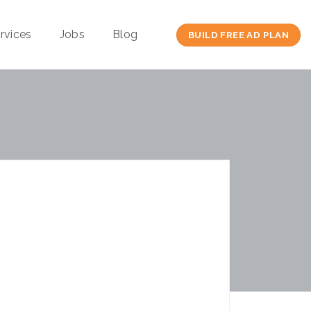
rvices
Jobs
Blog
BUILD FREE AD PLAN