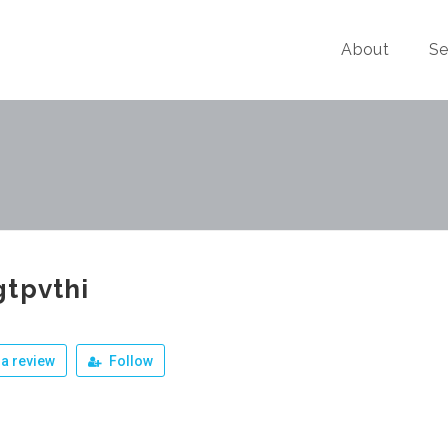
About
Se
tpvthi
a review
Follow