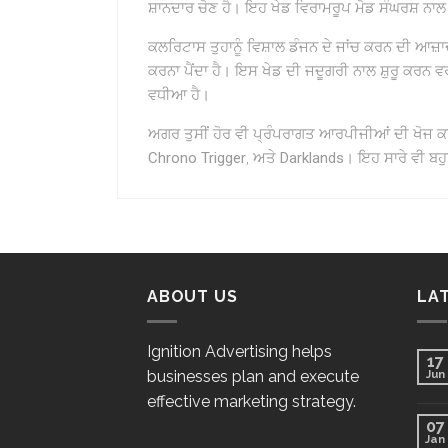
ਸ਼ਾਨਦਾਰ ਚੋਣ ਹੈ। ਇਹ ਖੇਡ ਵਿਰਾਮਰੂਪ ਮੋਡ ਸੰਘਰਸ਼ ਨਾਲ
ਕਲਰਿਟਾਸ ਤੁਹਾਨੂੰ ਵਿਸ਼ਾਲ ਡੰਜਨ ਦੇ ਜਾਂਚ ਕਰਨ ਦੀ ਆਜ਼ਾਦੀ
ਕਰਨਾ ਪੈਂਦਾ ਹੈ। ਇਸ ਖੇਡ ਦੀ ਜਦੂਗਰੀ ਨਾਲ ਸ਼ੁਰੂ ਕਰਨ 
ਵਧੀਆ ਹੈ।
ਅਗਰ ਤੁਸੀਂ ਹੋਰ ਵੀ ਪ੍ਰੰਪਰਾਗਤ ਆਰਪੀਜੀਆਂ ਦੀ ਖੋਜ ਕਰ ਰਹ
Chrono Trigger
, ਅਤੇ
Darklands
। ਇਹ ਸਾਰੇ ਵੀ ਬਹੁ
ABOUT US
LA
Ignition Advertising helps
17
businesses plan and execute
Jun
effective marketing strategy.
07
Jan