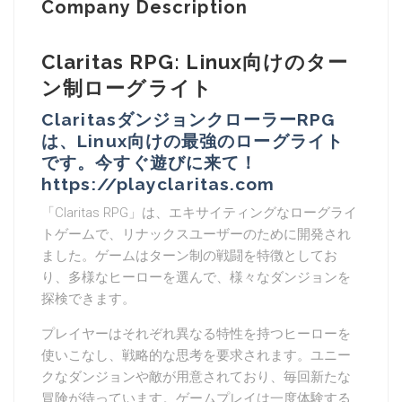
Company Description
Claritas RPG: Linux向けのター
ン制ローグライト
ClaritasダンジョンクローラーRPG
は、Linux向けの最強のローグライト
です。今すぐ遊びに来て！
https://playclaritas.com
「Claritas RPG」は、エキサイティングなローグライ
トゲームで、リナックスユーザーのために開発され
ました。ゲームはターン制の戦闘を特徴としてお
り、多様なヒーローを選んで、様々なダンジョンを
探検できます。
プレイヤーはそれぞれ異なる特性を持つヒーローを
使いこなし、戦略的な思考を要求されます。ユニー
クなダンジョンや敵が用意されており、毎回新たな
冒険が待っています。ゲームプレイは一度体験する