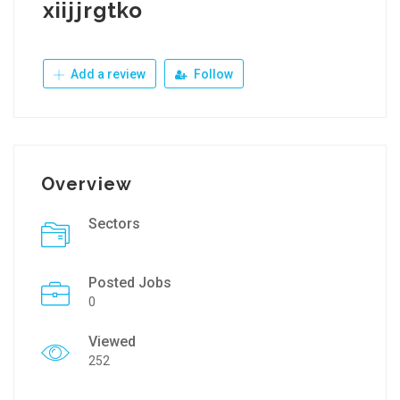
xiijjrgtko
Add a review
Follow
Overview
Sectors
Posted Jobs
0
Viewed
252