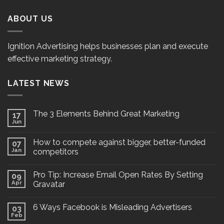
ABOUT US
Ignition Advertising helps businesses plan and execute
effective marketing strategy.
LATEST NEWS
The 3 Elements Behind Great Marketing
17
Jun
How to compete against bigger, better-funded
07
Jan
competitors
Pro Tip: Increase Email Open Rates By Setting
09
Apr
Gravatar
6 Ways Facebook is Misleading Advertisers
03
Feb