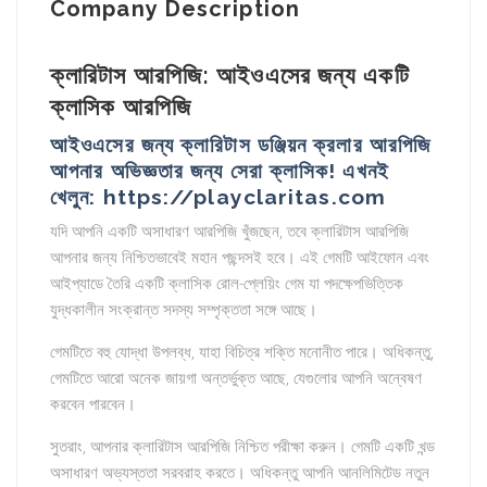
Company Description
ক্লারিটাস আরপিজি: আইওএসের জন্য একটি
ক্লাসিক আরপিজি
আইওএসের জন্য ক্লারিটাস ডঞ্জিয়ন ক্রলার আরপিজি
আপনার অভিজ্ঞতার জন্য সেরা ক্লাসিক! এখনই
খেলুন: https://playclaritas.com
যদি আপনি একটি অসাধারণ আরপিজি খুঁজছেন, তবে ক্লারিটাস আরপিজি
আপনার জন্য নিশ্চিতভাবেই মহান পছন্দসই হবে। এই গেমটি আইফোন এবং
আইপ্যাডে তৈরি একটি ক্লাসিক রোল-প্লেয়িং গেম যা পদক্ষেপভিত্তিক
যুদ্ধকালীন সংক্রান্ত সদস্য সম্পৃক্ততা সঙ্গে আছে।
গেমটিতে বহু যোদ্ধা উপলব্ধ, যাহা বিচিত্র শক্তি মনোনীত পারে। অধিকন্তু,
গেমটিতে আরো অনেক জায়গা অন্তর্ভুক্ত আছে, যেগুলোর আপনি অন্বেষণ
করবেন পারবেন।
সুতরাং, আপনার ক্লারিটাস আরপিজি নিশ্চিত পরীক্ষা করুন। গেমটি একটি খন্ড
অসাধারণ অভ্যস্ততা সরবরাহ করতে। অধিকন্তু আপনি আনলিমিটেড নতুন