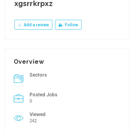
xgsrrkrpxz
Add a review
Follow
Overview
Sectors
Posted Jobs
0
Viewed
242