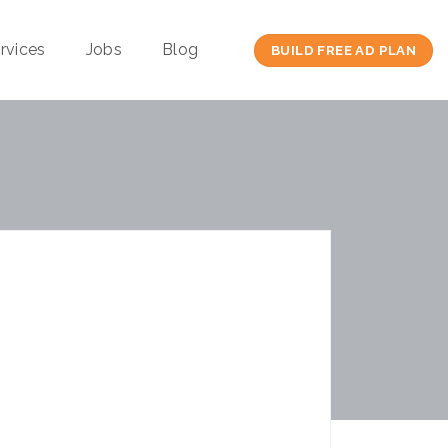
rvices
Jobs
Blog
BUILD FREE AD PLAN