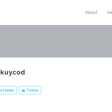
About
Se
okuycod
a review
Follow