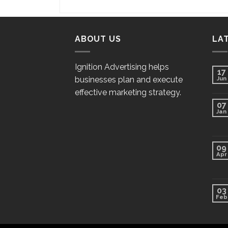
ABOUT US
LA
Ignition Advertising helps
17
businesses plan and execute
Jun
effective marketing strategy.
07
Jan
09
Apr
03
Feb