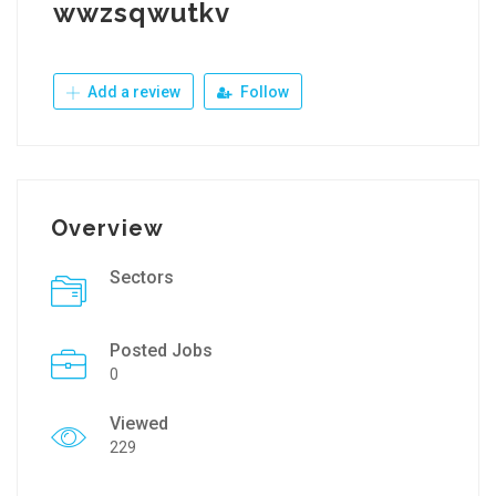
wwzsqwutkv
Add a review
Follow
Overview
Sectors
Posted Jobs
0
Viewed
229