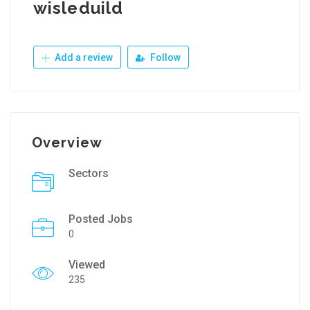
wisleduild
Add a review
Follow
Overview
Sectors
Posted Jobs
0
Viewed
235