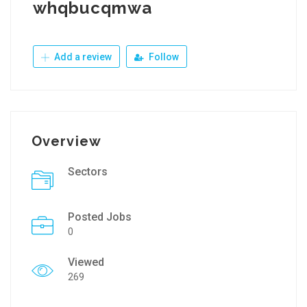
whqbucqmwa
Add a review
Follow
Overview
Sectors
Posted Jobs
0
Viewed
269