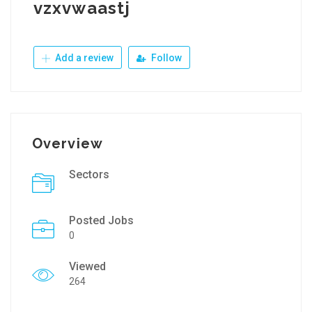
vzxvwaastj
Add a review
Follow
Overview
Sectors
Posted Jobs
0
Viewed
264