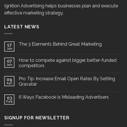
Ignition Advertising helps businesses plan and execute
effective marketing strategy.
LATEST NEWS
The 3 Elements Behind Great Marketing
17
Jun
How to compete against bigger, better-funded
07
Jan
competitors
Pro Tip: Increase Email Open Rates By Setting
09
Apr
Gravatar
6 Ways Facebook is Misleading Advertisers
03
Feb
SIGNUP FOR NEWSLETTER