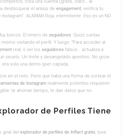
 completos, crea una cuenta (gratis, claro… al
ra desbloquear el anlisis de
engagement
, verifica tu
 Instagram”. ALARMA! Roja, intermitente. Eso es un NO
uy bsicos. El nmero de
seguidores
. Quizs cuntas
mismo visitando el perfil. Y luego: “Para acceder al
gement
real, o ver los
seguidores
falsos… actualiza a
 un seuelo. Un triste y desangelado aperitivo. No grow
… era solo una demo sper capada.
cre en el mito. Pens que haba una forma de sortear el
ramientas de Instagram
realmente potentes requieren
ngible: te ahorran tiempo, te dan datos que no
xplorador de Perfiles
Tiene
 grial del
explorador de perfiles de Inflact gratis
, tuve