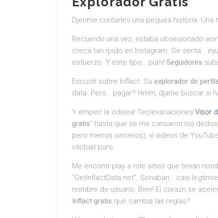
Explorador Gratis
Djenme contarles una pequea historia. Una 
Recuerdo una vez, estaba obsesionado work
creca tan rpido en Instagram. Se senta… inj
esfuerzo. Y este tipo… pum!
Seguidores
sub
Escuch sobre Inflact. Su
explorador de perfil
data. Pero… pagar? Hmm, djame buscar si 
Y empec la odisea! Teclevariaciones
Visor d
gratis
” hasta que se me cansaron los dedos.
pero menos sinceros), vi videos de YouTube
clicbait puro.
Me encontr play a role sitios que tenan nom
“GetInflactData.net”. Sonaban… casi legtimo
nombre de usuario. Bien! El corazn se acele
Inflact gratis
que cambia las reglas?