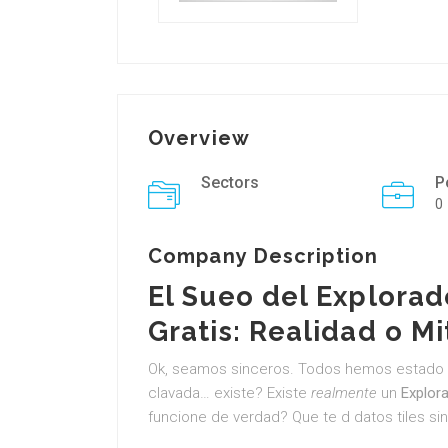
Overview
Sectors
P
0
Company Description
El Sueo del
Explorado
Gratis
: Realidad o M
Ok, seamos sinceros. Todos hemos estado a
clavada… existe? Existe
realmente
un
Explora
funcione de verdad? Que te d datos tiles sin 