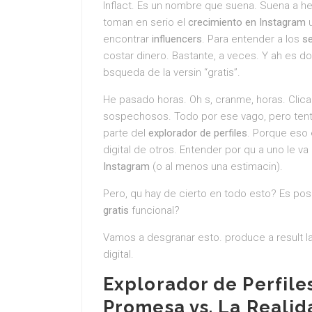
Inflact. Es un nombre que suena. Suena a h
toman en serio el
crecimiento en Instagram
u
encontrar
influencers
. Para entender a los
s
costar dinero. Bastante, a veces. Y ah es do
bsqueda de la versin “gratis”.
He pasado horas. Oh s, cranme, horas. Cli
sospechosos. Todo por ese vago, pero ten
parte del
explorador de perfiles
. Porque eso
digital de otros. Entender por qu a uno le va
Instagram
(o al menos una estimacin).
Pero, qu hay de cierto en todo esto? Es po
gratis
funcional?
Vamos a desgranar esto. produce a result la
digital.
Explorador de Perfiles
Promesa vs. La Realid