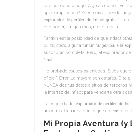
que no requera pago. Algo as como… ver s
sper simplificada? Si eso existi, desde lueg
explorador de perfiles de Inflact gratis
“. Lo q
ese poder, amigos mos, no se regala.
Tambin est la posibilidad de que Inflact
ofre
quizs,
quizs
, alguna funcin
tangencial
a la exp
suscripcin completa. Pero, el explorador de
Naah.
He probado
supuestos
enlaces. Sitios que 
oficial”. Error. La mayora son estafas. O te 
NUNCA des tus datos a sitios de terceros no
la interfaz de Inflact para venderte otra cos
La bsqueda del
explorador de perfiles de Infl
unicornio. Una idea bonita que no existe en la
Mi Propia Aventura (y 