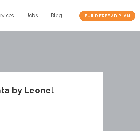
rvices
Jobs
Blog
BUILD FREE AD PLAN
nta by Leonel