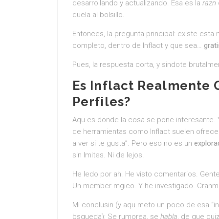
desarrollando y actualizando. Esa es la
razn
duela al bolsillo.
Entonces, la pregunta principal: existe esta
completo, dentro de Inflact y que sea…
grati
Pues, la respuesta corta, y sindote brutal
Es Inflact Realmente
Perfiles?
Aqu es donde la cosa se pone interesante. Y
de herramientas como Inflact suelen ofrec
a ver si te gusta”. Pero eso no es un
explorad
sin lmites. Ni de lejos.
He ledo por ah. He visto comentarios. Gen
Un member mgico. Y he investigado. Cranme
Mi conclusin (y aqu meto un poco de esa “in
bsqueda): Se rumorea, se
habla
, de que qui