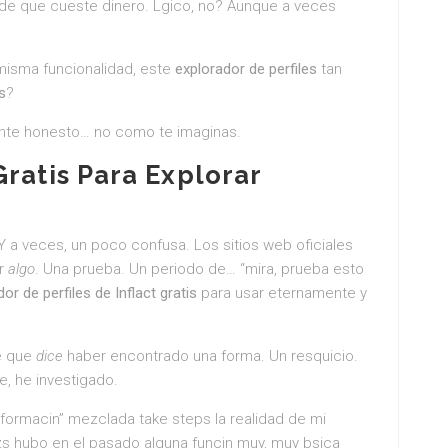
de que cueste dinero. Lgico, no? Aunque a veces
 misma funcionalidad, este
explorador de perfiles
tan
s
?
mente honesto… no como te imaginas.
Gratis
Para Explorar
 a veces, un poco confusa. Los sitios web oficiales
er
algo
. Una prueba. Un periodo de… “mira, prueba esto
or de perfiles de Inflact gratis
para usar eternamente y
te que
dice
haber encontrado una forma. Un resquicio.
, he investigado.
formacin” mezclada take steps la realidad de mi
zs hubo en el pasado alguna funcin muy, muy bsica