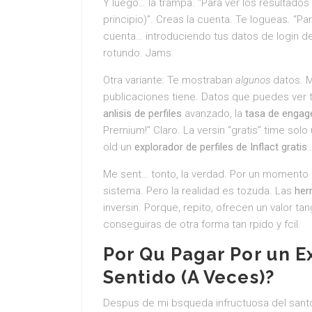
Y luego… la trampa. “Para ver los resultados
principio)”. Creas la cuenta. Te logueas. “Pa
cuenta… introduciendo tus datos de login de
rotundo. Jams.
Otra variante: Te mostraban
algunos
datos. M
publicaciones tiene. Datos que puedes ver t 
anlisis de perfiles
avanzado, la
tasa de enga
Premium!” Claro. La versin “gratis” time solo
old un
explorador de perfiles de Inflact gratis
Me sent… tonto, la verdad. Por un momento 
sistema. Pero la realidad es tozuda. Las
her
inversin. Porque, repito, ofrecen un valor ta
conseguiras de otra forma tan rpido y fcil.
Por Qu Pagar Por un
E
Sentido (A Veces)?
Despus de mi bsqueda infructuosa del santo