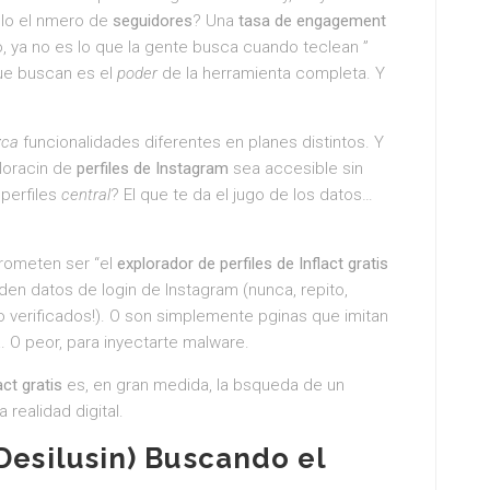
olo el nmero de
seguidores
? Una
tasa de engagement
o, ya no es lo que la gente busca cuando teclean ”
ue buscan es el
poder
de la herramienta completa. Y
zca
funcionalidades diferentes en planes distintos. Y
loracin de
perfiles de Instagram
sea accesible sin
 perfiles
central
? El que te da el jugo de los datos…
prometen ser “el
explorador de perfiles de Inflact gratis
piden datos de login de Instagram (nunca, repito,
 verificados!). O son simplemente pginas que imitan
a. O peor, para inyectarte malware.
act gratis
es, en gran medida, la bsqueda de un
 realidad digital.
Desilusin) Buscando el