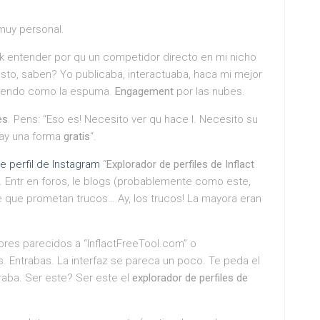
muy personal.
 entender por qu un competidor directo en mi nicho
usto, saben? Yo publicaba, interactuaba, haca mi mejor
iendo como la espuma.
Engagement
por las nubes.
es
. Pens: “Eso es! Necesito ver qu hace l. Necesito su
hay una forma
gratis
“.
e perfil de Instagram
“
Explorador de perfiles de Inflact
 Entr en foros, le blogs (probablemente como este,
 que prometan trucos… Ay, los trucos! La mayora eran
bres parecidos a “InflactFreeTool.com” o
s. Entrabas. La interfaz se pareca un poco. Te peda el
raba. Ser este? Ser este el
explorador de perfiles de