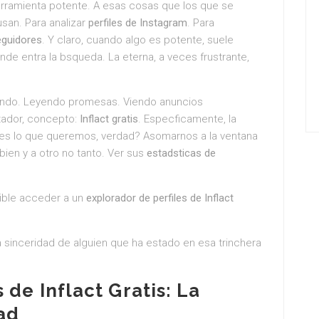
erramienta potente. A esas cosas que los que se
san. Para analizar
perfiles de Instagram
. Para
eguidores
. Y claro, cuando algo es potente, suele
nde entra la bsqueda. La eterna, a veces frustrante,
cando. Leyendo promesas. Viendo anuncios
tador, concepto:
Inflact gratis
. Especficamente, la
 es lo que queremos, verdad? Asomarnos a la ventana
 bien y a otro no tanto. Ver sus
estadsticas de
sible acceder a un
explorador de perfiles de Inflact
 sinceridad de alguien que ha estado en esa trinchera
 de Inflact Gratis
: La
ad