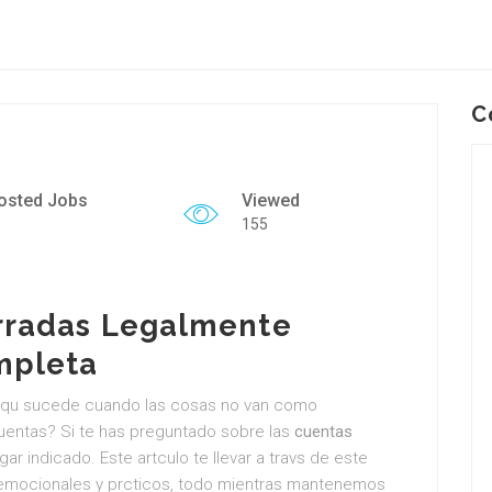
C
osted Jobs
Viewed
155
rradas Legalmente
mpleta
r: qu sucede cuando las cosas no van como
uentas? Si te has preguntado sobre las
cuentas
ugar indicado. Este artculo te llevar a travs de este
, emocionales y prcticos, todo mientras mantenemos