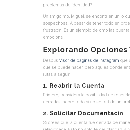
problemas de identidad?
Un amigo mo, Miguel, se encontr en un lo c
sospechosa. A pesar de tener todo en orden, 
frustracin. Es un ejemplo de cmo las cuent
emocional.
Explorando Opciones T
Despus
Visor de páginas de Instagram
que u
que se puede hacer, pero aqu es donde ent
rutas a seguir:
1. Reabrir la Cuenta
Primero, considera la posibilidad de reabrir
cerradas, sobre todo si no se trat de un pr
2. Solicitar Documentacin
Si crees que la cuenta fue cerrada de maner
relacionada. Esto no solo te dar claridad, s