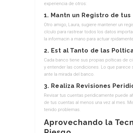
experiencia de otros:
1. Mantn un Registro de tus
Otro amigo, Laura, sugiere mantener un regist
clculo para rastrear todos los datos importa
la informacin a mano para actuar rpidament
2. Est al Tanto de las Poltic
Cada banco tiene sus propias polticas de ci
y entender las condiciones. Lo que parece s
ante la mirada del banco.
3. Realiza Revisiones Peridi
Revisar tus cuentas peridicamente puede aho
de tus cuentas al menos una vez al mes. Mi
tenido problemas.
Aprovechando la Tecn
Riesgo