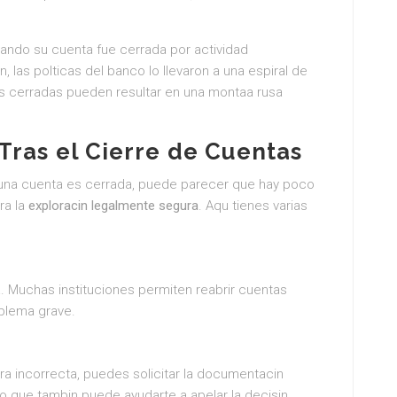
uando su cuenta fue cerrada por actividad
las polticas del banco lo llevaron a una espiral de
as cerradas pueden resultar en una montaa rusa
ras el Cierre de Cuentas
na cuenta es cerrada, puede parecer que hay poco
ra la
exploracin legalmente segura
. Aqu tienes varias
la. Muchas instituciones permiten reabrir cuentas
oblema grave.
a incorrecta, puedes solicitar la documentacin
ino que tambin puede ayudarte a apelar la decisin.