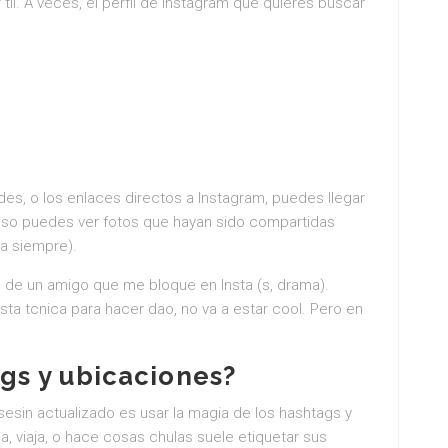
il. A veces, el perfil de Instagram que quieres buscar
es, o los enlaces directos a Instagram, puedes llegar
Incluso puedes ver fotos que hayan sido compartidas
ca siempre).
a de un amigo que me bloque en Insta (s, drama).
sta tcnica para hacer dao, no va a estar cool. Pero en
ags y ubicaciones?
 sesin actualizado es usar la magia de los hashtags y
, viaja, o hace cosas chulas suele etiquetar sus