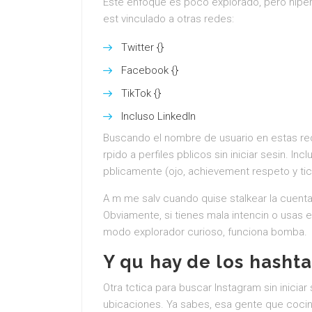
Este enfoque es poco explorado, pero hiper t
est vinculado a otras redes:
Twitter {}
Facebook {}
TikTok {}
Incluso LinkedIn
Buscando el nombre de usuario en estas red
rpido a perfiles pblicos sin iniciar sesin. 
pblicamente (ojo, achievement respeto y ti
A m me salv cuando quise stalkear la cuent
Obviamente, si tienes mala intencin o usas e
modo explorador curioso, funciona bomba.
Y qu hay de los hasht
Otra tctica para buscar Instagram sin iniciar
ubicaciones. Ya sabes, esa gente que cocina