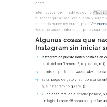
posts.
Intent buscar be in hashtags como
#Madrid
buscador que no requiere cuenta, y sorpr
metiendo muros ms duros), pude
Ver cuent
Eso s, no puedes interactuar, pero visualme
Algunas cosas que nad
Instagram sin iniciar s
Instagram ha puesto lmites brutales en ca
partir del perfil nmero 5, te pide login. {}
La info en perfiles privados, obviamente, 
Es un juego de gato y ratn constante en
que Instagram no quiere. {}
Y una cosa rara: en el verano pasado, hu
sin login durante 48 horas aunque fue un