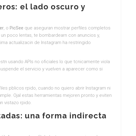
ros: el lado oscuro y
er
, o
PicSee
que aseguran mostrar perfiles completos
n un poco lentas, te bombardearn con anuncios y,
tima actualizacin de Instagram ha restringido
stn usando APIs no oficiales lo que tcnicamente viola
suspende el servicio y vuelven a aparecer como si
les pblicos rpido, cuando no quiero abrir Instagram ni
umple. Ojal estas herramientas mejoren pronto y eviten
n vistazo rpido.
adas: una forma indirecta