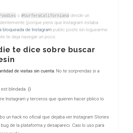
o
desde un
Foodies
#SurferaCaliforniana
endentemente (porque pens que Instagram estaba
a bloqueada de Instagram
public posts sin loguearme.
nte te deja navegar un poco.
ie te dice sobre buscar
esin
ntidad de visitas sin cuenta.
No te sorprendas si a
est blindada. {}
tre Instagram y terceros que quieren hacer pblico lo
bo un hack no oficial que dejaba ver Instagram Stories
 bug de la plataforma y desapareci. Casi lo uso para