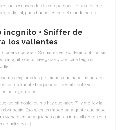
recaucin y nunca des tu info personal. Y si un da me
egra digital, pues bueno, es que el mundo no es
ncgnito + Sniffer de
ra los valientes
pro users conocen. Si quieres ver contenido pblico sin
modo incgnito de tu navegador y combina feign un
ddler.
mientas exploran las peticiones que hace Instagram al
atos no totalmente bloqueados, permitindote ver
ios no registrados.
ue, admitmoslo, qu ms hay que hacer?), y me llev la
in abrir sesin. Eso s, es un mtodo para gente que sabe
o viene bien para quienes quieren ir ms all de tcnicas
n actualizado. {}