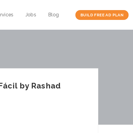
rvices
Jobs
Blog
BUILD FREE AD PLAN
Fácil by Rashad