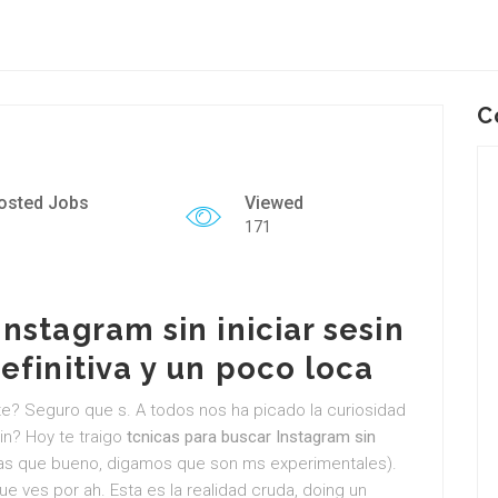
C
osted Jobs
Viewed
171
nstagram sin iniciar sesin
efinitiva y un poco loca
rte? Seguro que s. A todos nos ha picado la curiosidad
sin? Hoy te traigo
tcnicas para buscar Instagram sin
ras que bueno, digamos que son ms experimentales).
ue ves por ah. Esta es la realidad cruda, doing un