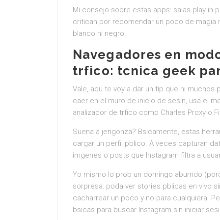
Mi consejo sobre estas apps: salas play in p
critican por recomendar un poco de magia n
blanco ni negro.
Navegadores en modo i
trfico: tcnica geek pa
Vale, aqu te voy a dar un tip que ni muchos 
caer en el muro de inicio de sesin, usa el 
analizador de trfico como Charles Proxy o Fi
Suena a jerigonza? Bsicamente, estas herra
cargar un perfil pblico. A veces capturan d
imgenes o posts que Instagram filtra a usuar
Yo mismo lo prob un domingo aburrido (porq
sorpresa: poda ver stories pblicas en vivo s
cacharrear un poco y no para cualquiera. Per
bsicas para buscar Instagram sin iniciar sesi