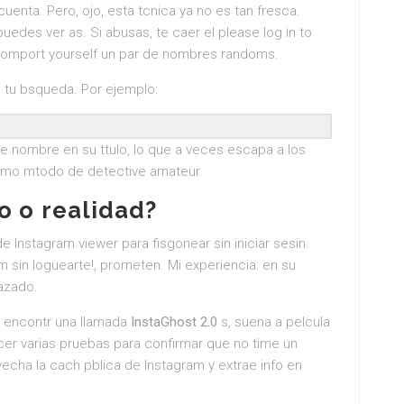
 cuenta. Pero, ojo, esta tcnica ya no es tan fresca.
puedes ver as. Si abusas, te caer el please log in to
comport yourself un par de nombres randoms.
 tu bsqueda. Por ejemplo:
e nombre en su ttulo, lo que a veces escapa a los
 como mtodo de detective amateur.
o o realidad?
 Instagram viewer para fisgonear sin iniciar sesin.
am sin loguearte!, prometen. Mi experiencia: en su
razado.
, encontr una llamada
InstaGhost 2.0
s, suena a pelcula
cer varias pruebas para confirmar que no time un
vecha la cach pblica de Instagram y extrae info en