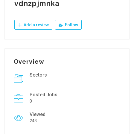
vdnzpjmnka
Add a review
Follow
Overview
Sectors
Posted Jobs
0
Viewed
243