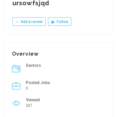
ursowfsjqd
Add a review
Follow
Overview
Sectors
Posted Jobs
0
Viewed
207