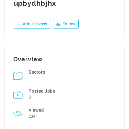
upbydhbjhx
Add a review
Follow
Overview
Sectors
Posted Jobs
0
Viewed
234