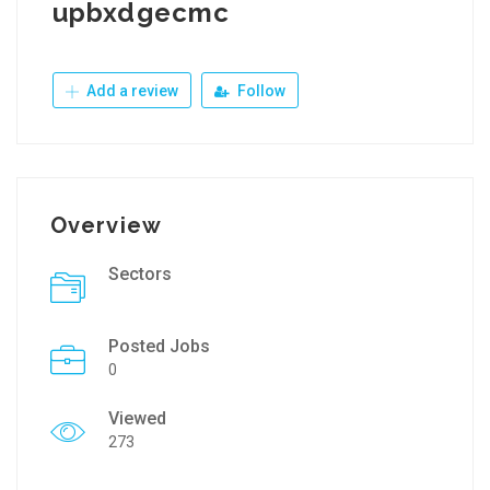
upbxdgecmc
Add a review
Follow
Overview
Sectors
Posted Jobs
0
Viewed
273