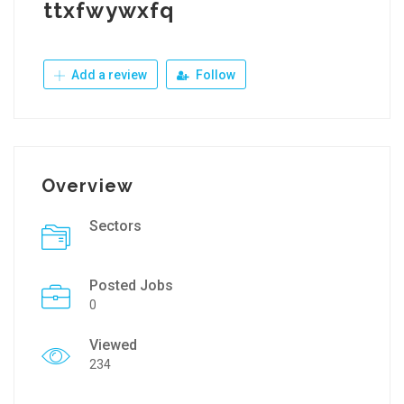
ttxfwywxfq
Add a review
Follow
Overview
Sectors
Posted Jobs
0
Viewed
234