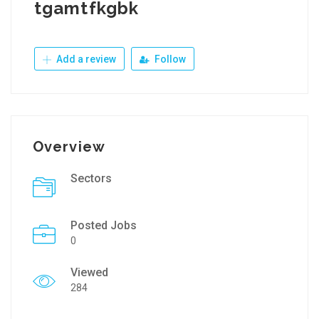
tgamtfkgbk
Add a review
Follow
Overview
Sectors
Posted Jobs
0
Viewed
284