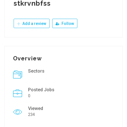
stkrvnbfss
Add a review
Follow
Overview
Sectors
Posted Jobs
0
Viewed
234