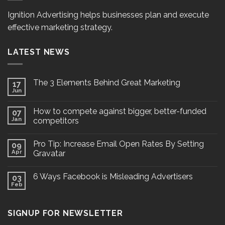
Ignition Advertising helps businesses plan and execute
effective marketing strategy.
LATEST NEWS
The 3 Elements Behind Great Marketing
17
Jun
How to compete against bigger, better-funded
07
Jan
competitors
Pro Tip: Increase Email Open Rates By Setting
09
Apr
Gravatar
6 Ways Facebook is Misleading Advertisers
03
Feb
SIGNUP FOR NEWSLETTER