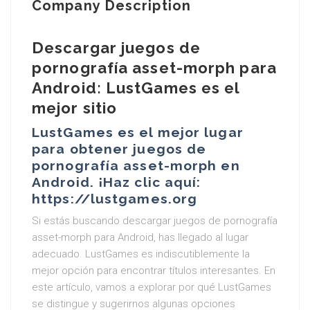
Company Description
Descargar juegos de
pornografía asset-morph para
Android: LustGames es el
mejor sitio
LustGames es el mejor lugar
para obtener juegos de
pornografía asset-morph en
Android. ¡Haz clic aquí:
https://lustgames.org
Si estás buscando descargar juegos de pornografía
asset-morph para Android, has llegado al lugar
adecuado. LustGames es indiscutiblemente la
mejor opción para encontrar títulos interesantes. En
este artículo, vamos a explorar por qué LustGames
se distingue y sugerirnos algunas opciones