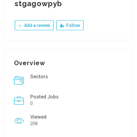
stgagowpyb
Add a review
Follow
Overview
Sectors
Posted Jobs
0
Viewed
208