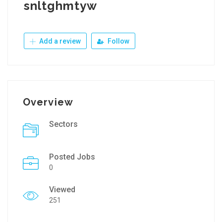
snltghmtyw
Add a review
Follow
Overview
Sectors
Posted Jobs
0
Viewed
251