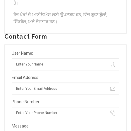
ਹੈ।
ਹੋਰ ਖੇਡਾਂ ਜੋ ਆਈਓਐਸ ਲਈ ਉਪਲਬਧ ਹਨ, ਵਿੱਚ ਗੂਫ਼ਾ ਬੁੱਲਾਂ,
ਸਿੰਬਰੋਲ, ਅਤੇ ਰੋਜ਼ਗਾਰ ਹਨ।
Contact Form
User Name:
Email Address:
Phone Number:
Message: