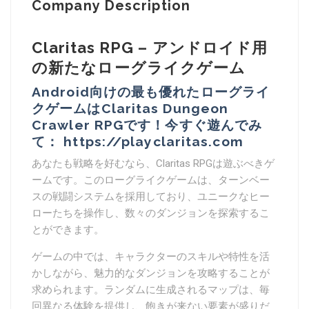
Company Description
Claritas RPG – アンドロイド用
の新たなローグライクゲーム
Android向けの最も優れたローグライ
クゲームはClaritas Dungeon
Crawler RPGです！今すぐ遊んでみ
て： https://playclaritas.com
あなたも戦略を好むなら、
Claritas RPG
は遊ぶべきゲ
ームです。このローグライクゲームは、ターンベー
スの戦闘システムを採用しており、ユニークなヒー
ローたちを操作し、数々のダンジョンを探索するこ
とができます。
ゲームの中では、キャラクターのスキルや特性を活
かしながら、魅力的なダンジョンを攻略することが
求められます。ランダムに生成されるマップは、毎
回異なる体験を提供し、飽きが来ない要素が盛りだ