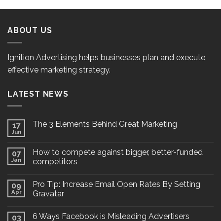
ABOUT US
Ignition Advertising helps businesses plan and execute
effective marketing strategy.
LATEST NEWS
The 3 Elements Behind Great Marketing
17
Jun
How to compete against bigger, better-funded
07
Jan
competitors
Pro Tip: Increase Email Open Rates By Setting
09
Apr
Gravatar
6 Ways Facebook is Misleading Advertisers
03