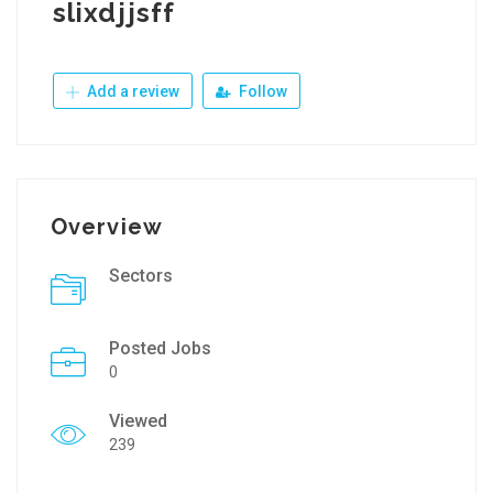
slixdjjsff
Add a review
Follow
Overview
Sectors
Posted Jobs
0
Viewed
239