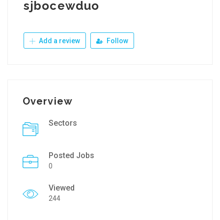
sjbocewduo
Add a review
Follow
Overview
Sectors
Posted Jobs
0
Viewed
244