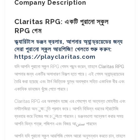
Company Description
Claritas RPG: একটি পুরানো স্কুল
RPG গেম
ক্ল্যারিটাস ডঞ্জন ক্রলার, আপনার অ্যান্ড্রয়েডের জন্য
সেরা পুরানো স্কুল আরপিজি! খেলতে শুরু করুন:
https://playclaritas.com
যদি আপনি পুরানো স্কুল RPG গেমস পছন্দ করেন, তাহলে
Claritas RPG
আপনার জন্য একটির অসাধারণ বিকল্প হতে পারে। এই গেমস অ্যান্ড্রয়েডের
তৈরি করা হয়েছে এবং টার্ন ভিত্তিক যুদ্ধে অবস্থান সহিত একাধিক বীর এবং
একাধিক ডানজেন খুঁজে পেতে পারবে।
Claritas RPG এর অবস্থান হচ্ছে এর গেমপ্লে যা অত্যন্ত মোহনীয় এবং
নস্টালজিয়া অনुभূতি প্রদান করে। আপনি বিভিন্ন ধরনের স্ট্রাটেজি
ব্যবহার করে নিজের পথ চुनতে পারবেন। ডঞ্জনগুলো অন্বেষণ করার সময়
আপনি ভিন্ন শত্রু, পজিশন এবং বিজয় আستن পারবেন
আপনি যদি পুরানো স্কুল আরপিজি গেমস আরো অনুসন্ধান করতে চান, তাহলে