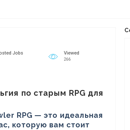
C
osted Jobs
Viewed
266
льгия по старым RPG для
wler RPG — это идеальная
ac, которую вам стоит