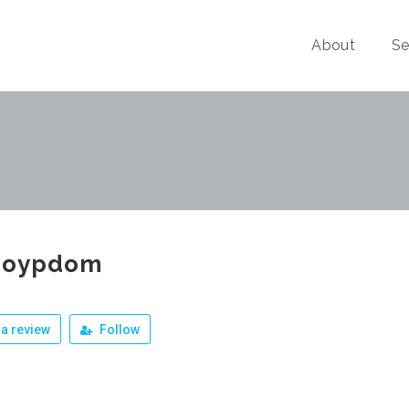
About
Se
doypdom
a review
Follow