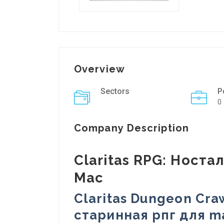
Overview
Sectors
P
0
Company Description
Claritas RPG: Носта
Mac
Claritas Dungeon Cra
старинная рпг для m