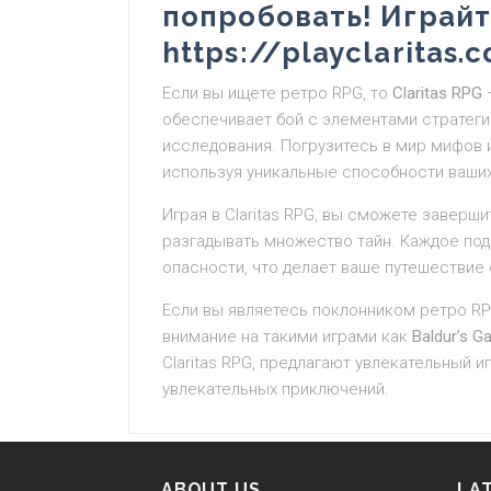
попробовать! Играйт
https://playclaritas.
Если вы ищете ретро RPG, то
Claritas RPG
—
обеспечивает бой с элементами стратеги
исследования. Погрузитесь в мир мифов
используя уникальные способности ваших
Играя в Claritas RPG, вы сможете заверш
разгадывать множество тайн. Каждое по
опасности, что делает ваше путешестви
Если вы являетесь поклонником ретро RP
внимание на такими играми как
Baldur’s G
Claritas RPG, предлагают увлекательный
увлекательных приключений.
ABOUT US
LA