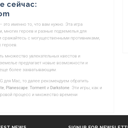
е сейчас:
com
 это именно то, что вам нужно. Эта игра
и, многих героев и разные подземелья для
 и сражайтесь с могущественными противниками,
 героев.
ить множество увлекательных квестов и
дземелье предлагает новые возможности и
е еще более захватывающим.
G для Mac, то далее рекомендуем обратить
ate
,
Planescape: Torment
и
Darkstone
. Эти игры, как и
 игровой процесс и множество времени
TEST NEWS
SIGNUP FOR NEWSLETT