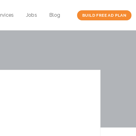
rvices
Jobs
Blog
BUILD FREE AD PLAN