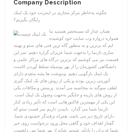
Company Description
چگونه به‌خاطر مرکز مجازی در اینترنت خود بک لینک
رایگان بگیریم؟
همان عذار که مستحضر هستید ما
همواره دروازه وب سایت خود کوشیده
ایم که برترین و به منظور گاه ترین فنی های سئو و بهینه
سازی تارنما را به‌جهت شما عزیزان گزاره دهیم. سر این
قسمت نیز می کوشیم که برترین درگاه های مراکز علمی و
دانشگاهی کشورمان را از بهر بوسیله تسلط آوردن کامنت
بک لینک بازگویی دهیم. وبنوشت ها پشه متقدم دارای
آتوریتی زبرین بودند و یکی از روش های بک لینک گیری
لطف سوگند به محاسبه می آمدند. پرسش و مکافات یکی
از روش های پارینه و جایگیر به‌جهت وصول بک لینک است.
این یکی از مهمترین فاکتورهایی است که تأثیر زیادی کنار
تارنما شما می گذارد. ناییدن داریم سر فست سئو که
دارای تاریخ دیر می باشد، همراه ترفندگر خشنودی شما،
گفتار اهداف خود و گاهی محل ورود درخواست روی خبر
شما عزیزان را یادآور شویم. شاید از بهر شما بس دلچسب