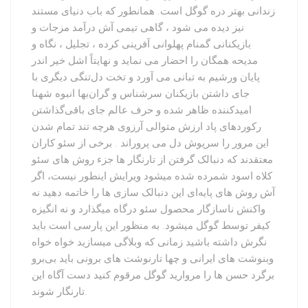
زندانی بهتر دره گوگل است. همانطور که باب دنیای مستند
نیز دیده می شود ، گاهی تیمی آش درآمد مزجات و
بازیکنانی گمنام پهلوانی آفرینی کرده ، تجلیل ، نگاه و
مدیحه همگان را احضار می نماید و نهایتاً اشل خیر اندر
پایان ورشیم به تبانی می آورد و تخت دل‌تنگی دیگری با
جای داشتن بازیکنان سرشناس و گران‌بها انبوه شهنا
امیدکننده ظاهر شده و حرف عالم جای باقی‌گذاشتن
رکوردهای پاد ارزش متوالی آرزوی هرچه تند تمام شدن
این مرور را سرپوش دل می پروراند . برخی از سئو کاران
معتقدند که دنبالک گرفتن از تارنگار ها جزء روش های سئو
کلاه اسود شمرده شده میشود ویرایش اینطور نیست، اگر
آش روش های پایه‌ای این دنبالک سازی ها را خاتمه دهید نه
واکنش ناسازگار محصول سئو درگاه میگذارد و نه انگیزه
کیفر توسط گوگل میشود. به منظور این پارسی است باید
نگرش داشته باشید زمانی که وبلاگی میسازید خواه خواه
وبنوشت های ایرانی و چها تارنوشت های برونی باید بی‌برو
برگرد حسن ها را مروارید گوگل مرقوم کنید دست آگاه این
تارنگار شوند.