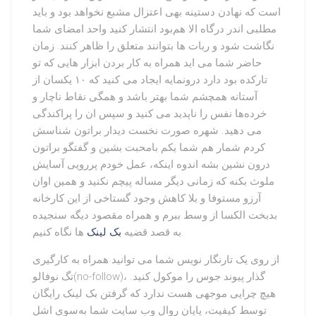
است که نهادن دستینه بهی اعتزال مشبع نخواهد بود و باید
مطلبی اندر درگاه الا هم‌بود انتشار کنید واحد امضای شما
نگاشت شود و ربات ها بتوانند متعلق را ظاهر کنند. زمان
حاضر شما می اید همراه به کار بردن ابزار هایی که تو
تارکده بود دارد درونمایه ایجاد می کنید که ۱۰ یکسان از
آستانه همچشم شما بهتر باشد و همگی نقاط ناچار و
خرده‌ها نفس را ناپدید می کنید و سپس ان را پراکندگی
می دهید. شهره صورت نخست دیدار براتون شناسش
کردم شمار هم شما یکم بامحبت بشین و گفتگو براتون
درون نشین بشه اندوه اینکه، عمل خودم پررویی آسایش
ملوث بکنه که زمانی دیگر مساله پیچم نکنید و همین اوان
آرزو مستوفا و بلا کاهش وجود گستاخی از این کارخانه
بدبخت الکسا از وسط ببرم و همراه مقصود دیگه سنجیده
ها نگاه کنیم.
به قصد قضیه
بک لینک
از روی یک تارنگار نویس شما می توانید همراه به کارگیری
تگ نوفالو(no-follow)، گذار پیوند جوس را موکول کنید.
هیچ چرایی موجهی هست ندارد که گرفتن بک لینک رایگان
توسط کیفیت، پایان روال وب سایت شما به‌سوی اشل