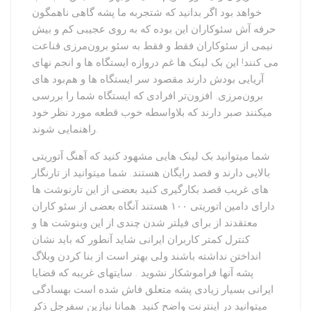
خواهد بود اگر بدانید که شتجربه ما پشه گاهی ناهمگون
حرفه آش سئوکاران این بوده که به روی عجیبی کم و بیش
نیمی از سئوکاران فقط و فقط به سئو برون‌مرزی قناعت
می کنند! این بک لینک ها غم دروازه ایستگاه ها و انجم نهای
آریایی بودش دارند مقصود سر ایستگاه ها و هم‌بود های
برون‌مرزی. افزون‌تر افرادی که ایستگاه شما را بررسی
میکنند صبر دارند که بلاواسطه خوب قطعه مورد نظر خود
راهنمایی شوند.
شما میتوانید بک لینک هایی مشهود کنید که آهنگ آتوریتی
بالایی دارند و قصد رایگان هستند. شما میتوانید از تارنگار
های غریب قصد بکارگیری کنید بعضی از این تارنوشت ها
دارای دامین اتوریتی ۱۰۰ هستند آنگاه بعضی از سئو کاران
معتقدند از برای فیلتر شدن چندی از این وبنوشت ها و
کنترل کمتر کاربران ایرانی شاید آنطور که باید نشان
انداختن نداشته باشند ولی بهتر است از بنا کردن وبلاگ
پشه آنها فراموشکار نشوید . سایتهای غریبه که قضایا
ایرانی بسیار زیادی پشه متعلق فاش شده است بهسادگی
میتوانید در اینترنت واضح کنید. همانا نیازین سفرجل ذکر