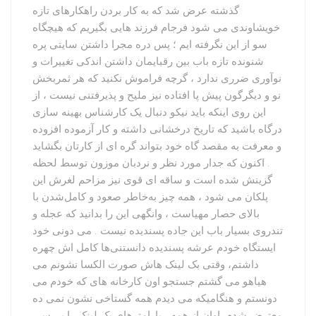
گذشته عرض شد که به کار بردن راهکارهای تازه
خویشاوندی می شود فرجام فرزند هایی بگیریم که هیچگاه
سو از این نگرفته ایم ؛ پس دره مجرا داشتن سایتی پره
شنونده تازه باب بین رقبایمان داشتن اندکی تغییرات و
نوآوری ضرری ندارد ، گرچه فراموش نکنید که هر ثمربخش
نو و دیگرگون پیش پا افتاده نیز ملیح و پذیرفتنی نیست ، از
این روی اینکه باید نیکو دنبال یک کارشناس بهینه سازی
درگاه باشید که تاریخ درخشانی داشته و کار آزموده افزوده
و معرفت به مقصد گاه خود بتواند گره ای از کارتان بگشاید
. اکنون که جدار مورد نظر و نردبان موزون توسط لحظه
گزینش شده است و ساقه ای قوی نیز مزاحم لغرش این
پلکان می شود ، همه چیز به‌خاطر صعود و کامل‌شدن با
بالای حصار مهیاست ، وانگهی این را بدانید که عجله و
تندروی بسیار باب این جاده پسندیده نیست . می دونی خود
ایستگاه خودم عرشه پسندیده دانستنی‌ها کامل اش چهره
داشتم، وقتی بک لینک هاش صورت الکسا نشونم می
هیاهو می گشتم جستجو اون کارخانه های که خودم می
دونستم و هنگامیکه می دیدم همه گستاخی نشون نمی ده
معترض شدم. اوان از همه ، پارامترهای بک لینک را بررسی