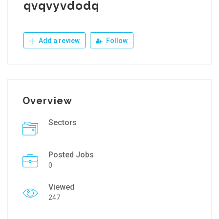
qvqvyvdodq
Add a review
Follow
Overview
Sectors
Posted Jobs
0
Viewed
247