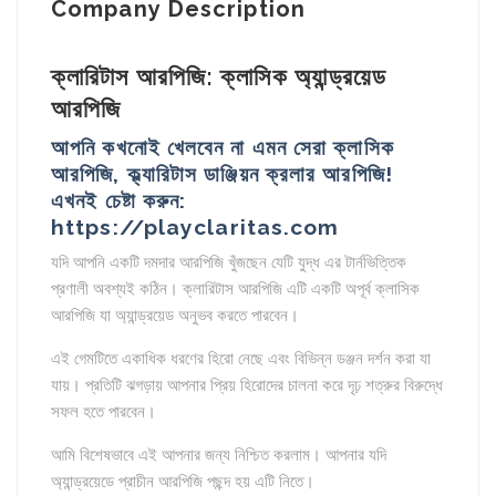
Company Description
ক্লারিটাস আরপিজি: ক্লাসিক অ্যান্ড্রয়েড
আরপিজি
আপনি কখনোই খেলবেন না এমন সেরা ক্লাসিক
আরপিজি, ক্ল্যারিটাস ডাঞ্জিয়ন ক্রলার আরপিজি!
এখনই চেষ্টা করুন:
https://playclaritas.com
যদি আপনি একটি দমদার আরপিজি খুঁজছেন যেটি যুদ্ধ এর টার্নভিত্তিক
প্রণালী অবশ্যই কঠিন। ক্লারিটাস আরপিজি এটি একটি অপূর্ব ক্লাসিক
আরপিজি যা অ্যান্ড্রয়েড অনুভব করতে পারবেন।
এই গেমটিতে একাধিক ধরণের হিরো নেছে এবং বিভিন্ন ডঞ্জন দর্শন করা যা
যায়। প্রতিটি ঝগড়ায় আপনার প্রিয় হিরোদের চালনা করে দৃঢ় শত্রুর বিরুদ্ধে
সফল হতে পারবেন।
আমি বিশেষভাবে এই আপনার জন্য নিশ্চিত করলাম। আপনার যদি
অ্যান্ড্রয়েডে প্রাচীন আরপিজি পছন্দ হয় এটি নিতে।