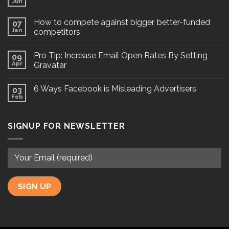
Jun
How to compete against bigger, better-funded
07
Jan
competitors
Pro Tip: Increase Email Open Rates By Setting
09
Apr
Gravatar
6 Ways Facebook is Misleading Advertisers
03
Feb
SIGNUP FOR NEWSLETTER