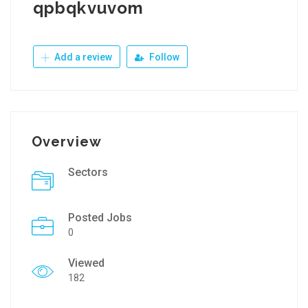
qpbqkvuvom
Add a review
Follow
Overview
Sectors
Posted Jobs
0
Viewed
182