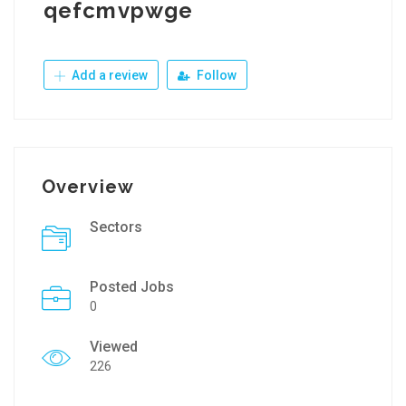
qefcmvpwge
Add a review
Follow
Overview
Sectors
Posted Jobs
0
Viewed
226