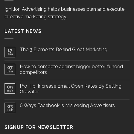
Ignition Advertising helps businesses plan and execute
effective marketing strategy.
LATEST NEWS
The 3 Elements Behind Great Marketing
17
Jun
How to compete against bigger, better-funded
07
Jan
competitors
Pro Tip: Increase Email Open Rates By Setting
09
Apr
Gravatar
6 Ways Facebook is Misleading Advertisers
03
Feb
SIGNUP FOR NEWSLETTER