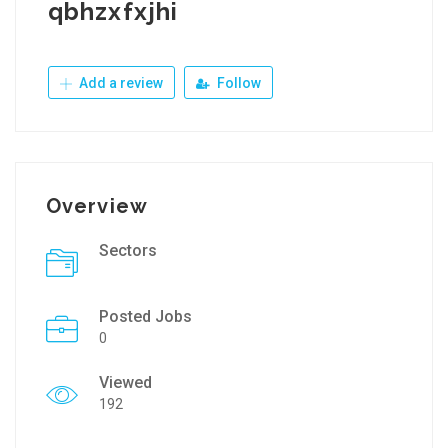
qbhzxfxjhi
Add a review
Follow
Overview
Sectors
Posted Jobs
0
Viewed
192