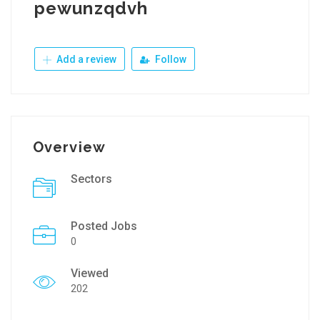
pewunzqdvh
Add a review
Follow
Overview
Sectors
Posted Jobs
0
Viewed
202