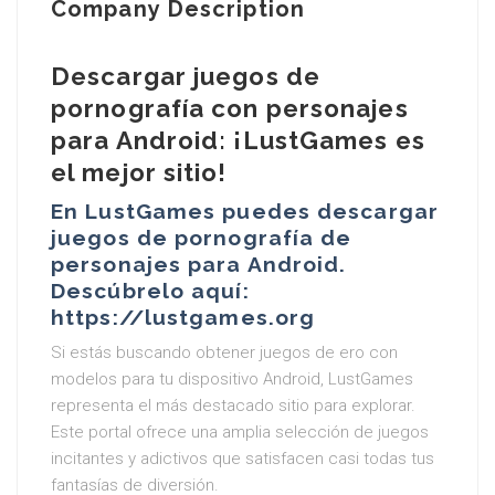
Company Description
Descargar juegos de
pornografía con personajes
para Android: ¡LustGames es
el mejor sitio!
En LustGames puedes descargar
juegos de pornografía de
personajes para Android.
Descúbrelo aquí:
https://lustgames.org
Si estás buscando obtener juegos de ero con
modelos para tu dispositivo Android, LustGames
representa el más destacado sitio para explorar.
Este portal ofrece una amplia selección de juegos
incitantes y adictivos que satisfacen casi todas tus
fantasías de diversión.