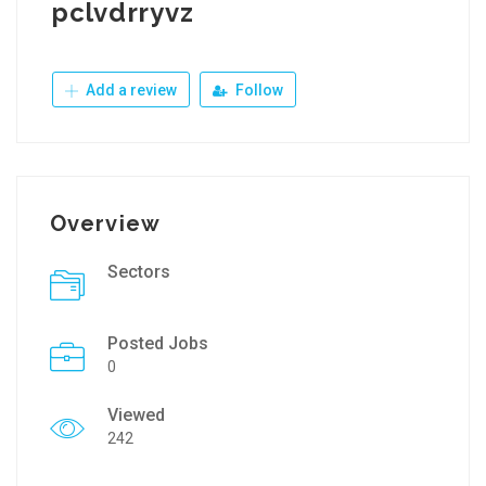
pclvdrryvz
Add a review
Follow
Overview
Sectors
Posted Jobs
0
Viewed
242