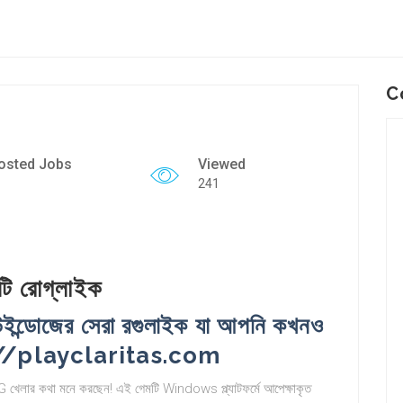
C
osted Jobs
Viewed
241
টি রোগ্লাইক
উইন্ডোজের সেরা রগুলাইক যা আপনি কখনও
s://playclaritas.com
েলার কথা মনে করছেন! এই গেমটি Windows প্ল্যাটফর্মে আপেক্ষাকৃত