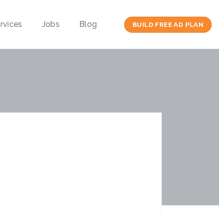
rvices
Jobs
Blog
BUILD FREE AD PLAN