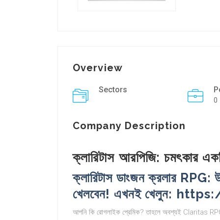
Overview
Sectors
P
0
Company Description
ক্লারিটাস আরপিজি: চমৎকার এক
ক্লারিটাস ডাংজন ক্রলার RPG: 
খেলবেন! এখনই খেলুন: http
আপনি কি রোগলাইক প্রেমিক? তাহলে অবশ্যই Claritas RPG খ