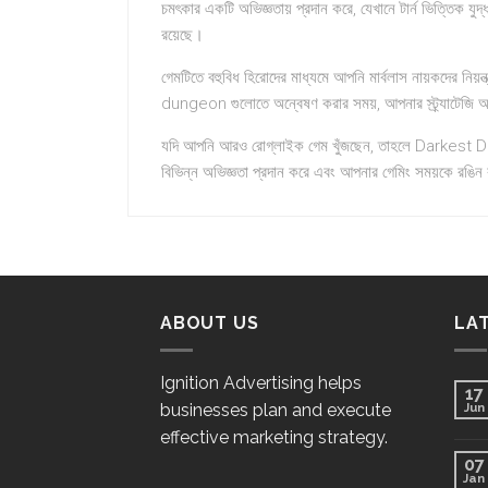
চমৎকার একটি অভিজ্ঞতায় প্রদান করে, যেখানে টার্ন ভিত্তিক 
রয়েছে।
গেমটিতে বহুবিধ হিরোদের মাধ্যমে আপনি মার্বলাস নায়কদের নি
dungeon গুলোতে অন্বেষণ করার সময়, আপনার স্ট্র্যাটেজি অঞ্
যদি আপনি আরও রোগ্লাইক গেম খুঁজছেন, তাহলে Darkest 
বিভিন্ন অভিজ্ঞতা প্রদান করে এবং আপনার গেমিং সময়কে রঙিন
ABOUT US
LA
Ignition Advertising helps
17
businesses plan and execute
Jun
effective marketing strategy.
07
Jan