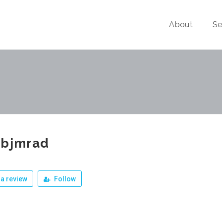
About
Se
jbjmrad
a review
Follow