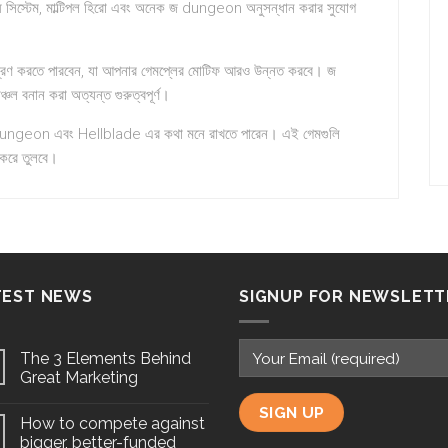
যুদ্ধ সিস্টেম, মাল্টিপল হিরো এবং অনেক জ dungeon অনুসন্ধান করার সুযোগ
য়ন্ত্রণ করতে পারবেন, যা আপনার গেমপ্লের মোটিফ আরও উন্নত করবে। জ
চল বনান করা অত্যন্ত গুরুত্বপূর্ণ।
Dungeon এবং Hellblade এর কথা মনে রাখতে পারেন। এই গেমগুলি
 করে তুলবে।
TEST NEWS
SIGNUP FOR NEWSLETT
The 3 Elements Behind
Great Marketing
How to compete against
bigger, better-funded