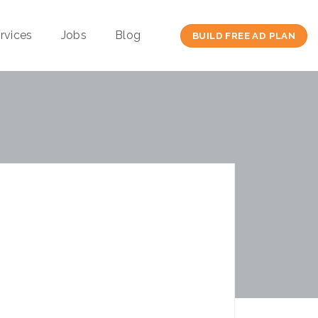
rvices
Jobs
Blog
BUILD FREE AD PLAN