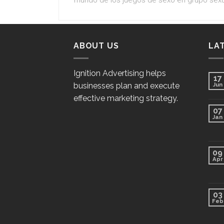
mundo de los juegos de sexo en grupo sexu
ABOUT US
LA
Ignition Advertising helps
17
businesses plan and execute
Jun
effective marketing strategy.
07
Jan
09
Apr
03
Feb