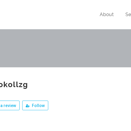
About
Se
okollzg
a review
Follow