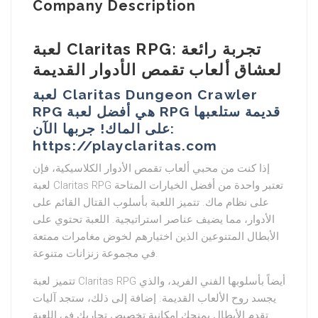
Company Description
لعبة Claritas RPG: تجربة رائعة
لعشاق ألعاب تقمص الأدوار القديمة
لعبة Claritas Dungeon Crawler
RPG هي أفضل لعبة RPG قديمة ستلعبها
على الماك! جربها الآن:
https://playclaritas.com
إذا كنت من محبي ألعاب تقمص الأدوار الكلاسيكية، فإن
لعبة Claritas RPG تعتبر واحدة من أفضل الخيارات المتاحة
على نظام ماك. تتميز اللعبة بأسلوب القتال القائم على
الأدوار، مما يضيف عناصر استراتيجية. اللعبة تحتوي على
الأبطال المتنوعين الذين اختيارهم لخوض مغامرات ممتعة
في مجموعة زنزانات متنوعة.
تتميز لعبة Claritas RPG أيضاً بأسلوبها الفني الفريد، والذي
يجسد روح الألعاب القديمة. إضافة إلى ذلك، ستجد آليات
تقدم الأبطال يمنحك إمكانية تخصيص تجاربك في اللعبة.