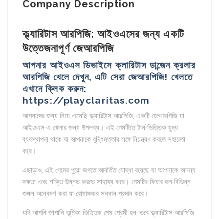
Company Description
ক্ল্যারিটাস আরপিজি: আইওএসের জন্য একটি
উত্তেজনাপূর্ণ জেআরপিজি
আপনার আইওএস ডিভাইসে ক্লারিটাস ডান্জেন ক্রলার
আরপিজি খেলে দেখুন, এটি সেরা জেআরপিজি! খেলতে
এখানে ক্লিক করুন:
https://playclaritas.com
আপনাদের জন্য নিয়ে এসেছি ক্ল্যারিটাস আরপিজি, একটি জেআরপিজি যা
আইওএস-এ খেলার জন্য উপলব্ধ। এই গেমটিতে টার্ন-ভিত্তিক যুদ্ধ
ব্যবস্থাপনা থাকে যা আপনাকে বুদ্ধিমত্তার সঙ্গে নিয়ন্ত্রণ করতে সহায়তা
করে।
এছাড়াও, এই গেমের পুরো জগতে আবর্তিত যোদ্ধা রয়েছে যা আপনাকে অনন্য
দক্ষতা এবং শক্তি উন্নত করতে সাহায্য করে। গেমটির ফিচার হল বিভিন্ন
জঙ্গল অন্বেষণ করা যা রোমাঞ্চকর সন্ধান প্রদান করে।
যদি আপনি জাপানি ভূমিকা ভিত্তিক গেম প্রেমী হন, তবে ক্ল্যারিটাস আরপিজি