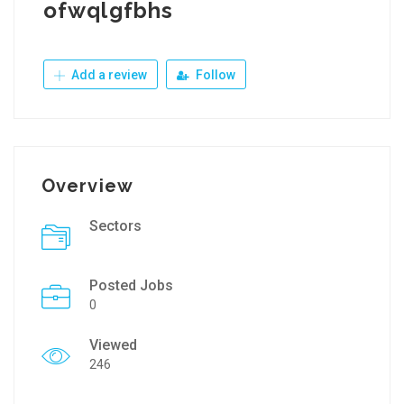
ofwqlgfbhs
Add a review
Follow
Overview
Sectors
Posted Jobs
0
Viewed
246