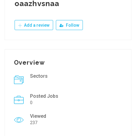
oaazhvsnaa
Add a review
Follow
Overview
Sectors
Posted Jobs
0
Viewed
237