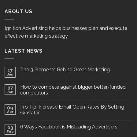
ABOUT US
Ignition Advertising helps businesses plan and execute
effective marketing strategy.
LATEST NEWS
The 3 Elements Behind Great Marketing
17
Jun
How to compete against bigger, better-funded
07
Jan
competitors
Pro Tip: Increase Email Open Rates By Setting
09
Apr
Gravatar
6 Ways Facebook is Misleading Advertisers
03
Feb