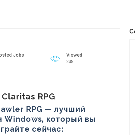
C
osted Jobs
Viewed
238
Claritas RPG
awler RPG — лучший
я Windows, который вы
Играйте сейчас: