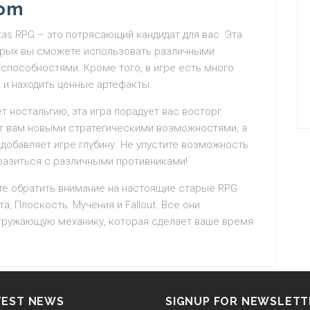
com
tas RPG – это потрясающий кандидат для вас. Эта
торых вы сможете использовать различными
способностями. Кроме того, в игре есть много
 и находить ценные артефакты.
 ностальгию, эта игра порадует вас восторг
ет вам новыми стратегическими возможностями, а
добавляет игре глубину. Не упустите возможность
сразиться с различными противниками!
ете обратить внимание на настоящие старые RPG
а, Плоскость: Мучения и Fallout. Все они
гружающую механику, которая сделает ваше время
TEST NEWS
SIGNUP FOR NEWSLETT