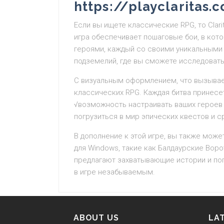
https://playclaritas.
Если вы ищете классические RPG, то Clari
игра обеспечивает пошаговые бои, в ко
героями, каждый со своими уникальными 
подземелий, где вы сможете исследовать
С визуальным оформлением, что вызывает
классических RPG. Каждая битва принес
√возможность настраивать ваших героев 
погрузиться в мир эпических квестов и 
В дополнение к этой игре, вы также мож
для Windows, такие как Балдаурские Ворот
предлагают захватывающие истории и по
в игре незабываемым.
ABOUT US
LA