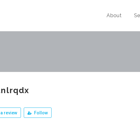
About
Se
lnlrqdx
a review
Follow