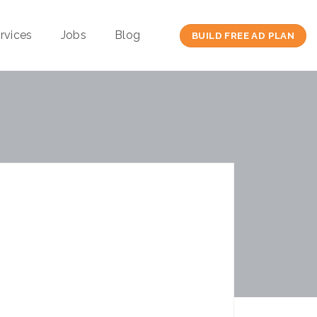
rvices
Jobs
Blog
BUILD FREE AD PLAN