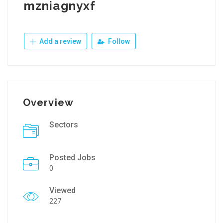
mzniagnyxf
Add a review
Follow
Overview
Sectors
Posted Jobs
0
Viewed
227