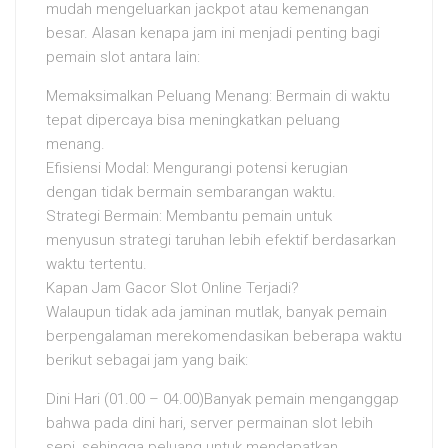
mudah mengeluarkan jackpot atau kemenangan
besar. Alasan kenapa jam ini menjadi penting bagi
pemain slot antara lain:
Memaksimalkan Peluang Menang: Bermain di waktu
tepat dipercaya bisa meningkatkan peluang
menang.
Efisiensi Modal: Mengurangi potensi kerugian
dengan tidak bermain sembarangan waktu.
Strategi Bermain: Membantu pemain untuk
menyusun strategi taruhan lebih efektif berdasarkan
waktu tertentu.
Kapan Jam Gacor Slot Online Terjadi?
Walaupun tidak ada jaminan mutlak, banyak pemain
berpengalaman merekomendasikan beberapa waktu
berikut sebagai jam yang baik:
Dini Hari (01.00 – 04.00)Banyak pemain menganggap
bahwa pada dini hari, server permainan slot lebih
sepi, sehingga peluang untuk mendapatkan