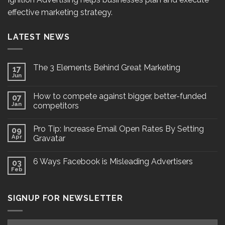
effective marketing strategy.
LATEST NEWS
The 3 Elements Behind Great Marketing
17
Jun
How to compete against bigger, better-funded
07
Jan
competitors
Pro Tip: Increase Email Open Rates By Setting
09
Apr
Gravatar
6 Ways Facebook is Misleading Advertisers
03
Feb
SIGNUP FOR NEWSLETTER