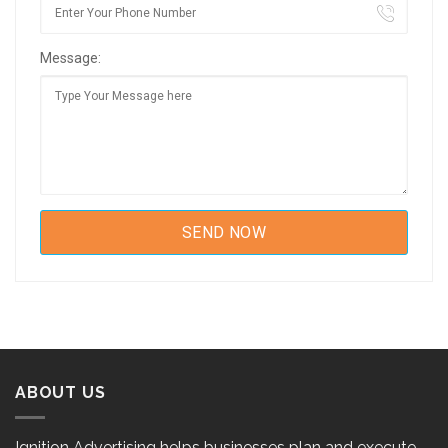
Message:
ABOUT US
Ignition Advertising helps businesses plan and execute