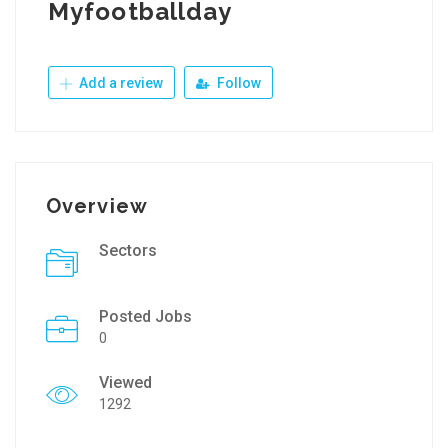
Myfootballday
Add a review
Follow
Overview
Sectors
Posted Jobs
0
Viewed
1292