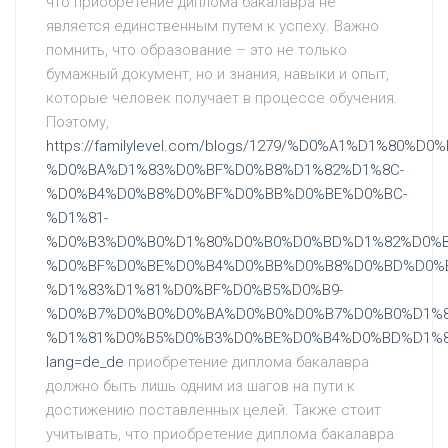
что приобретение диплома бакалавра не
является единственным путем к успеху. Важно
помнить, что образование – это не только
бумажный документ, но и знания, навыки и опыт,
которые человек получает в процессе обучения.
Поэтому,
https://familylevel.com/blogs/1279/%D0%A1%D1%80%
%D0%BA%D1%83%D0%BF%D0%B8%D1%82%D1%8C-
%D0%B4%D0%B8%D0%BF%D0%BB%D0%BE%D0%BC-
%D1%81-
%D0%B3%D0%B0%D1%80%D0%B0%D0%BD%D1%82%D0%B
%D0%BF%D0%BE%D0%B4%D0%BB%D0%B8%D0%BD%D0%B
%D1%83%D1%81%D0%BF%D0%B5%D0%B9-
%D0%B7%D0%B0%D0%BA%D0%B0%D0%B7%D0%B0%D1%8
%D1%81%D0%B5%D0%B3%D0%BE%D0%B4%D0%BD%D1%8
lang=de_de
приобретение диплома бакалавра
должно быть лишь одним из шагов на пути к
достижению поставленных целей. Также стоит
учитывать, что приобретение диплома бакалавра